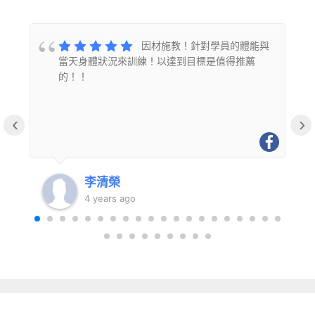
的
因材施教！針對學員的體能與
當天身體狀況來訓練！以達到目標是值得推薦
的！！
‹
›
李清榮
4 years ago