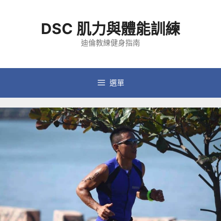
跳
至
DSC 肌力與體能訓練
主
要
迪倫教練健身指南
內
容
選單