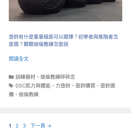
壺鈴有什麼重量級距可以選擇？初學者與進階者怎
麼選？聽聽迪倫教練怎麼說
閱讀全文
分
訓練器材
、
迪倫教練碎碎念
類
標
DSC肌力與體能
、
力壺鈴
、
壺鈴購買
、
壺鈴選
籤
購
、
迪倫教練
頁
頁
頁
1
2
3
下一頁
→