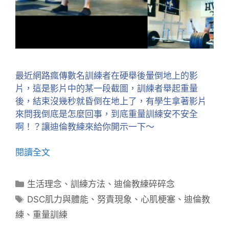
最近網路瘋傳數名訓練者在硬舉後暈倒地上的影
片，這是影片中的某一段截圖，訓練者舉起重量
後，結束沒幾秒就昏倒在地上了，有學生拿著影片
來問我倒底是怎麼回事，到底重量訓練安不安全
啊！？讓迪倫教練來給你開示一下～
閱讀全文
分
生活理念
、
訓練方法
、
迪倫教練碎碎念
類
標
DSC肌力與體能
、
努責現象
、
心肌梗塞
、
迪倫教
籤
練
、
重量訓練