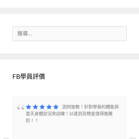
面
面
面
搜
尋:
FB學員評價
的
因材施教！針對學員的體能與
當天身體狀況來訓練！以達到目標是值得推薦
的！！