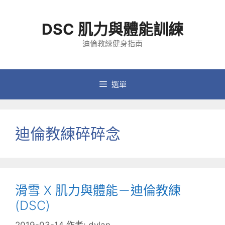
跳
至
DSC 肌力與體能訓練
主
要
迪倫教練健身指南
內
容
選單
迪倫教練碎碎念
滑雪 X 肌力與體能－迪倫教練
(DSC)
2019-03-14
作者:
dylan