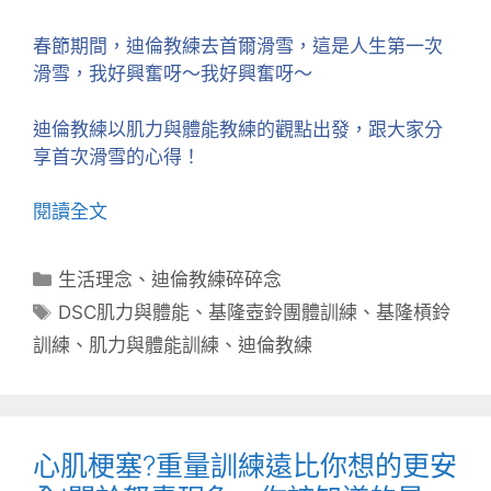
春節期間，迪倫教練去首爾滑雪，這是人生第一次
滑雪，我好興奮呀～我好興奮呀～
迪倫教練以肌力與體能教練的觀點出發，跟大家分
享首次滑雪的心得！
閱讀全文
分
生活理念
、
迪倫教練碎碎念
類
標
DSC肌力與體能
、
基隆壺鈴團體訓練
、
基隆槓鈴
籤
訓練
、
肌力與體能訓練
、
迪倫教練
心肌梗塞?重量訓練遠比你想的更安