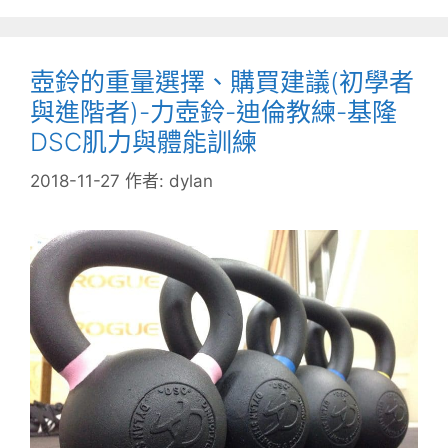
壺鈴的重量選擇、購買建議(初學者
與進階者)-力壺鈴-迪倫教練-基隆
DSC肌力與體能訓練
2018-11-27
作者:
dylan