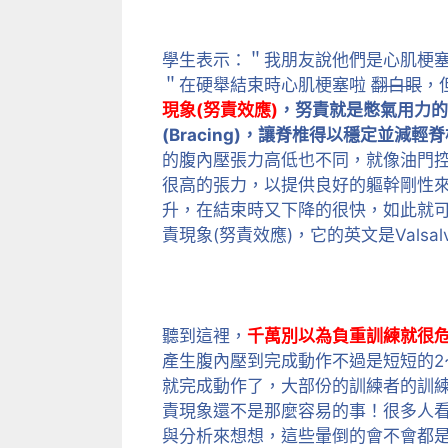
學生表示：＂我朋友說他們是心肌梗
＂在硬舉結束時心肌梗塞啦
翻白眼
，
現象(努責效應)
，努責就是憋氣用力的
(Bracing)，讓脊椎得以穩定並減
的腹內壓張力高低也不同，就像油門
很高的張力，以提供良好的軀幹剛性
升，在結束時又下降的很快，如此就可
責現象(努責效應)，它的英文是Valsalv
聽到這裡，
千萬別以為負重訓練就很
產生腹內壓到完成動作不過是短短的2
就完成動作了，大部份的訓練者的訓
責現象還不是那麼容易的事！很多人
與分析來想想，這些暈倒的會不會都