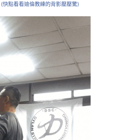
(快點看看迪倫教練的背影壓壓驚)