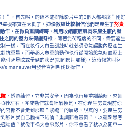
塞！＂，首先呢，的確不能排除影片中的6個人都那麼＂剛好
但這機率實在太低了，
迪倫教練比較相信他們是產生了
努責
動作，在做負重訓練時，利用收縮腹腔肌肉來產生腹內壓
輕脊柱之間的壓力來保護脊椎
，隨著負荷程度的不同，需要產生
控制一樣，而在執行大負重訓練時就必須憋氣讓腹內壓產生
來對抗重量，而舉起大負重的動作執行從開始憋氣時血壓上
能引起暈眩或暈倒的狀況(如同影片那樣)，這時候就叫努
a’s maneuver用發音直翻叫伐氏操作。
危險
，透過練習，它非常安全，因為執行負重訓練時，憋氣
~3秒左右，完成動作就會吐氣換氣，在你產生努責現前你
練內容都不會走到那麼＂緊繃＂的層級，說真的，要產生努
看到影片就自己
腦補
下結論＂重訓都會暈倒＂，以邏輯思考
是極端值？就像車禍大會串影片，你不會看了就以為開車一