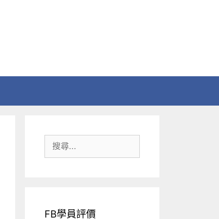
搜
尋:
FB學員評價