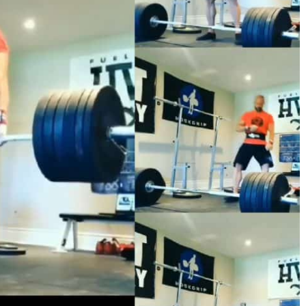
超專業又熱心的
練，一流的教學
準!
彭楚洺
9 years a