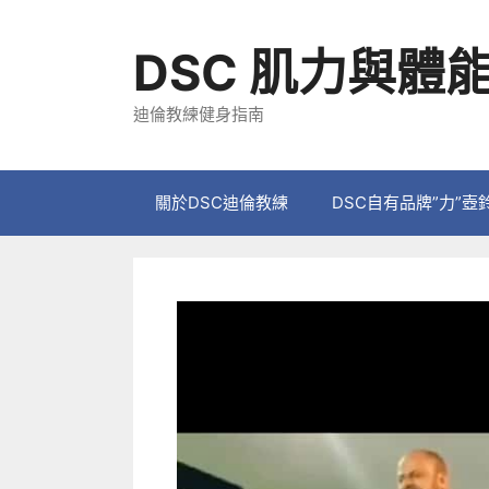
跳
至
DSC 肌力與體
主
要
迪倫教練健身指南
內
容
關於DSC迪倫教練
DSC自有品牌”力”壺