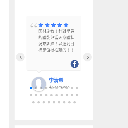
教
因材施教！針對學員
因材施教、
水
的體能與當天身體狀
幽默風趣且
況來訓練！以達到目
得推薦給銀
標是值得推薦的！！
‹
›
李清榮
李清
go
4 years ago
6 year