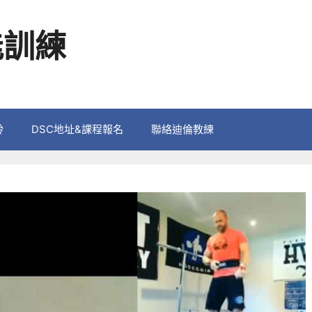
能訓練
鈴
DSC地址&課程報名
聯絡迪倫教練