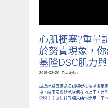
心肌梗塞?重量
於努責現象，你
基隆DSC肌力
2019-02-20
作者:
dylan
最近網路瘋傳數名訓練者在硬舉後暈
後，結束沒幾秒就昏倒在地上了，有
全啊！？讓迪倫教練來給你開示一下