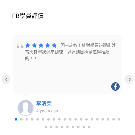
FB學員評價
的
因材施教！針對學員的體能與
當天身體狀況來訓練！以達到目標是值得推薦
的！！
‹
›
李清榮
4 years ago