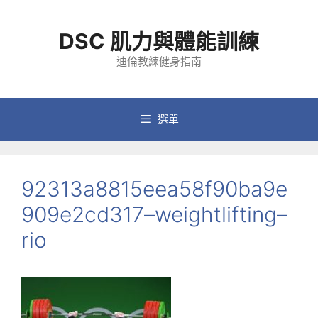
跳
至
DSC 肌力與體能訓練
主
要
迪倫教練健身指南
內
容
選單
92313a8815eea58f90ba9e
909e2cd317–weightlifting–
rio