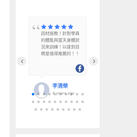
教
因材施教！針對學員
因材施教、
水
的體能與當天身體狀
幽默風趣且
況來訓練！以達到目
得推薦給銀
標是值得推薦的！！
‹
›
李清榮
李清
go
4 years ago
6 year