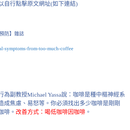
以自行點擊原文網址(如下連結)
超專業又熱心的
【預防】雜誌
練，一流的教學
準!
cal-symptoms-from-too-much-coffee
彭楚洺
9 years a
教授Michael Yassa說：咖啡是種中樞神經系
造成焦慮、易怒等。你必須找出多少咖啡是剛剛
咖啡。
改善方式：喝低咖啡因咖啡
。