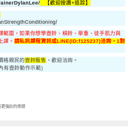
ainerDylanLee/
【歡迎按讚+追踪】
絲
nStrengthConditioning/
課範圍，如果你想學壺鈴、槓鈴、舉重、徒手肌力與
上課。
請私訊課程資訊或LINE(ID:f125237)洽詢，1對
價格親民的
壺鈴販售
，歡迎洽詢。
(內有壺鈴動作示範)
有更強壯的骨頭