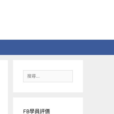
搜
尋:
FB學員評價