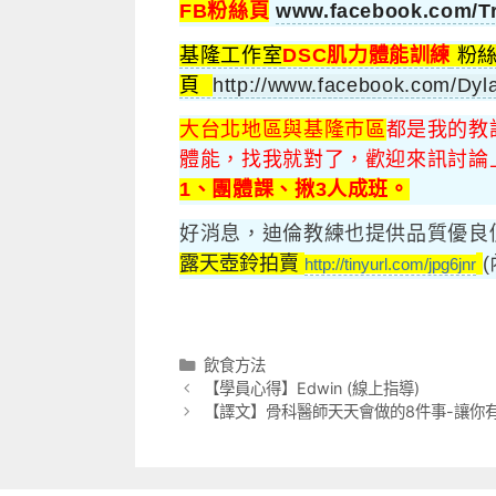
FB粉絲頁
www.facebook.com/Tr
基隆工作室
DSC肌力體能訓練
粉
頁
http://www.facebook.com/Dyla
大台北地區與基隆市區
都是我的教
體能，找我就對了，歡迎來訊討論
1、團體課、揪3人成班。
好消息，迪倫教練也提供品質優良
露天壺鈴拍賣
http://tinyurl.com/jpg6jnr
分
飲食方法
類
【學員心得】Edwin (線上指導)
【譯文】骨科醫師天天會做的8件事-讓你