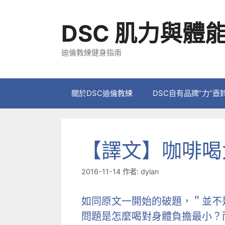
跳
至
DSC 肌力與體
主
要
迪倫教練健身指南
內
容
關於DSC迪倫教練
DSC自有品牌”力”壺
【譯文】咖啡喝
2016-11-14
作者:
dylan
如同原文一開始的破題，＂並不
問題是怎麼喝對身體負擔最小？