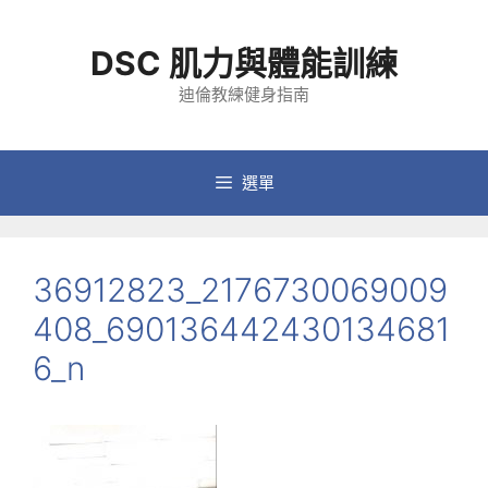
跳
至
DSC 肌力與體能訓練
主
要
迪倫教練健身指南
內
容
選單
36912823_2176730069009
408_690136442430134681
6_n