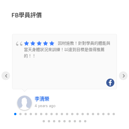
FB學員評價
的
因材施教！針對學員的體能與
當天身體狀況來訓練！以達到目標是值得推薦
的！！
‹
›
李清榮
4 years ago