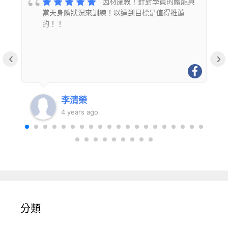
的
因材施教！針對學員的體能與
當天身體狀況來訓練！以達到目標是值得推薦
的！！
‹
›
李清榮
4 years ago
分類