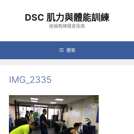
跳
至
DSC 肌力與體能訓練
主
要
迪倫教練健身指南
內
容
選單
IMG_2335