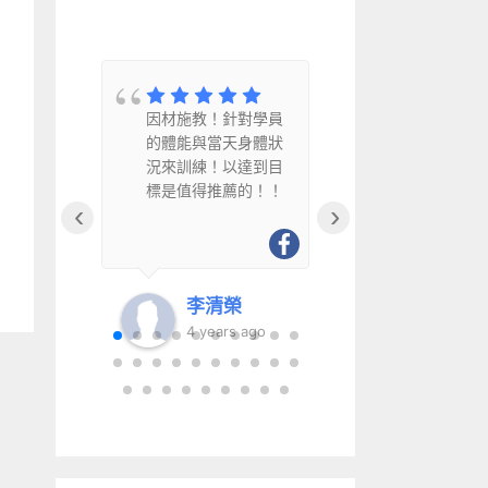
教
因材施教！針對學員
因材施教、
水
的體能與當天身體狀
幽默風趣且
況來訓練！以達到目
得推薦給銀
標是值得推薦的！！
‹
›
李清榮
李清
go
4 years ago
6 year