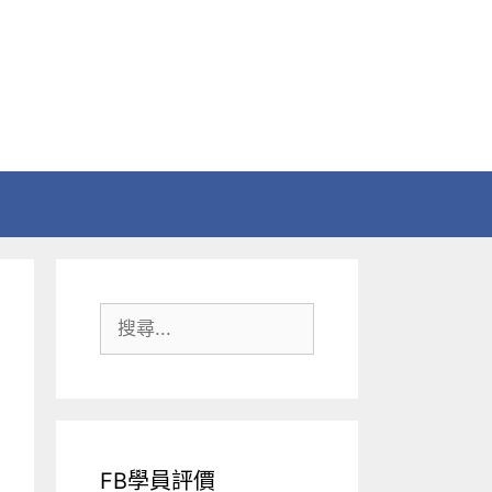
搜
尋:
FB學員評價