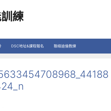
能訓練
鈴
DSC地址&課程報名
聯絡迪倫教練
5633454708968_44188
424_n