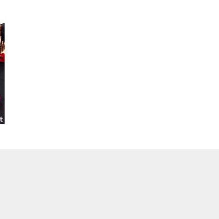
超專業又熱心的
練，一流的教學
準!
彭楚洺
9 years a