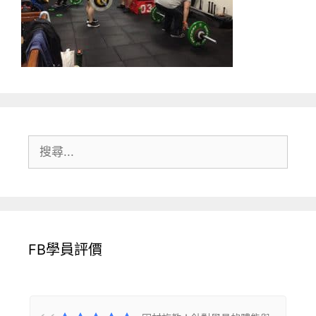
搜
尋:
FB學員評價