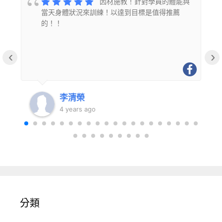
的
因材施教！針對學員的體能與
當天身體狀況來訓練！以達到目標是值得推薦
的！！
‹
›
李清榮
4 years ago
分類