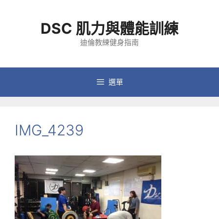
跳
至
DSC 肌力與體能訓練
主
要
迪倫教練健身指南
內
容
選單
IMG_4239