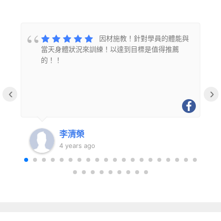
的
因材施教！針對學員的體能與
當天身體狀況來訓練！以達到目標是值得推薦
的！！
‹
›
李清榮
4 years ago