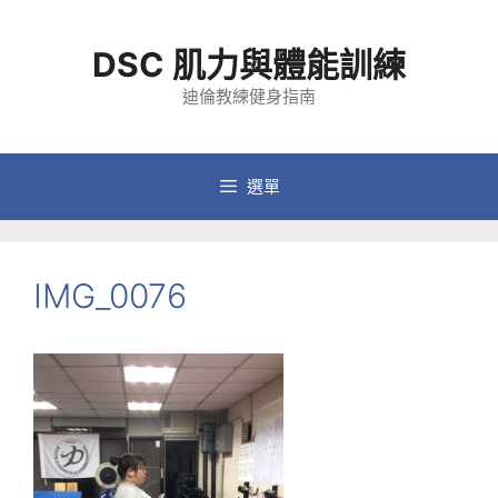
跳
至
DSC 肌力與體能訓練
主
要
迪倫教練健身指南
內
容
選單
IMG_0076