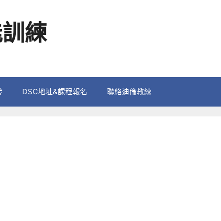
能訓練
鈴
DSC地址&課程報名
聯絡迪倫教練