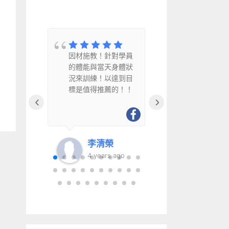
教
因材施教！針對學員
因材施教、
水
的體能與當天身體狀
幽默風趣且
況來訓練！以達到目
得推薦給銀
標是值得推薦的！！
‹
›
李清榮
李清
go
4 years ago
6 year