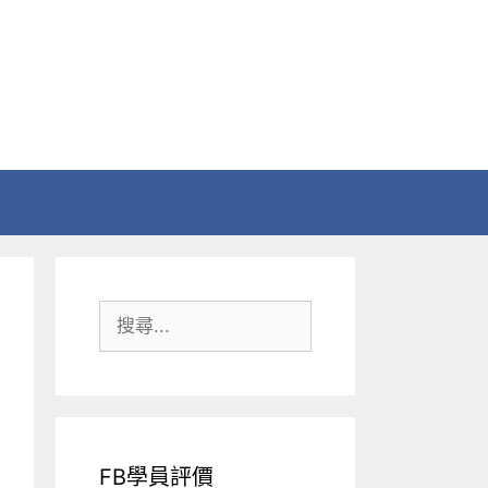
搜
尋:
FB學員評價