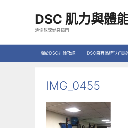
跳
至
DSC 肌力與體
主
要
迪倫教練健身指南
內
容
關於DSC迪倫教練
DSC自有品牌”力”壺
IMG_0455