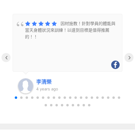
的
因材施教！針對學員的體能與
當天身體狀況來訓練！以達到目標是值得推薦
的！！
‹
›
李清榮
4 years ago