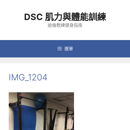
跳
至
DSC 肌力與體能訓練
主
要
迪倫教練健身指南
內
容
選單
IMG_1204