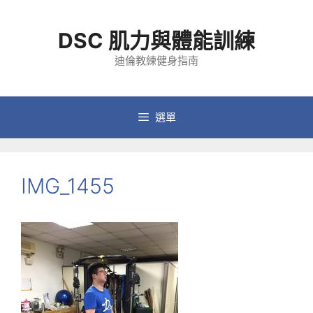
跳
至
DSC 肌力與體能訓練
主
要
迪倫教練健身指南
內
容
選單
IMG_1455