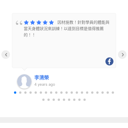
的
因材施教！針對學員的體能與
當天身體狀況來訓練！以達到目標是值得推薦
的！！
‹
›
李清榮
4 years ago