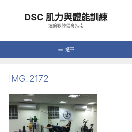
跳
至
DSC 肌力與體能訓練
主
要
迪倫教練健身指南
內
容
選單
IMG_2172