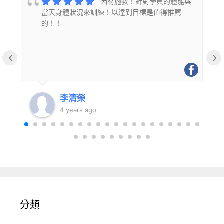
的
因材施教！針對學員的體能與
當天身體狀況來訓練！以達到目標是值得推薦
的！！
‹
›
李清榮
4 years ago
分類