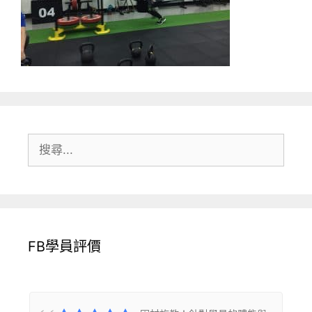
搜
尋:
FB學員評價