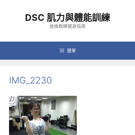
跳
至
DSC 肌力與體能訓練
主
要
迪倫教練健身指南
內
容
選單
IMG_2230