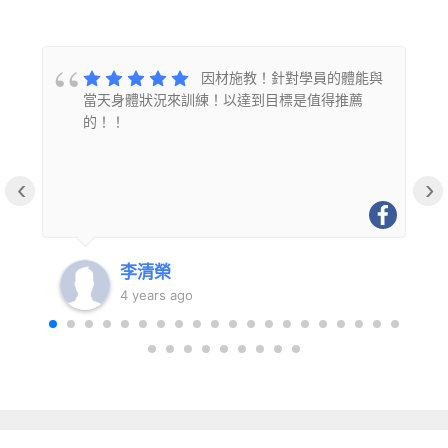
的
因材施教！針對學員的體能與
當天身體狀況來訓練！以達到目標是值得推薦
的！！
‹
›
李清榮
4 years ago