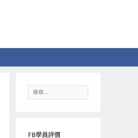
搜
尋:
FB學員評價