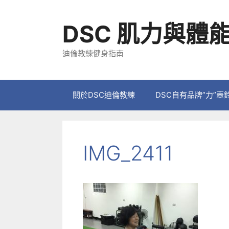
跳
至
DSC 肌力與體
主
要
迪倫教練健身指南
內
容
關於DSC迪倫教練
DSC自有品牌”力”壺
IMG_2411