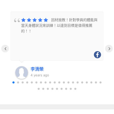
的
因材施教！針對學員的體能與
當天身體狀況來訓練！以達到目標是值得推薦
的！！
‹
›
李清榮
4 years ago