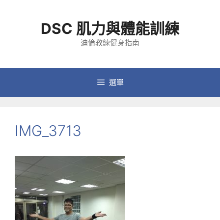
跳
至
DSC 肌力與體能訓練
主
要
迪倫教練健身指南
內
容
選單
IMG_3713