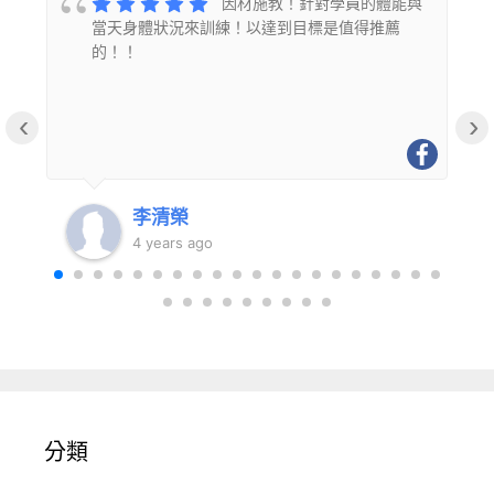
的
因材施教！針對學員的體能與
當天身體狀況來訓練！以達到目標是值得推薦
的！！
‹
›
李清榮
4 years ago
分類