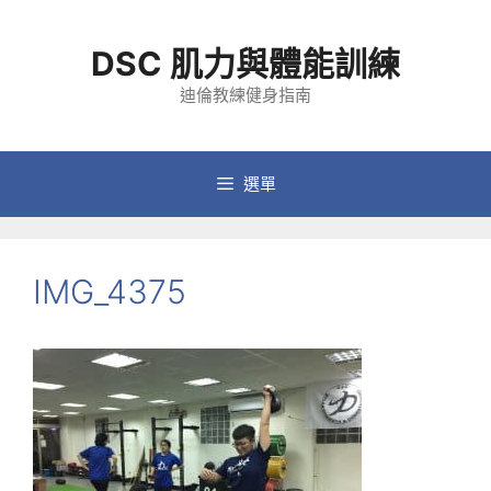
跳
至
DSC 肌力與體能訓練
主
要
迪倫教練健身指南
內
容
選單
IMG_4375