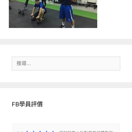
搜
尋:
FB學員評價