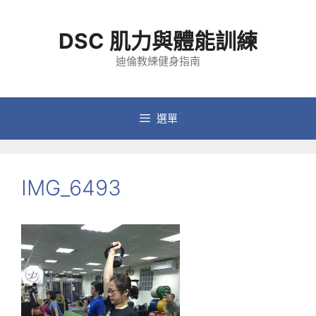
跳
至
DSC 肌力與體能訓練
主
要
迪倫教練健身指南
內
容
選單
IMG_6493