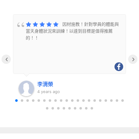
的
因材施教！針對學員的體能與
當天身體狀況來訓練！以達到目標是值得推薦
的！！
‹
›
李清榮
4 years ago