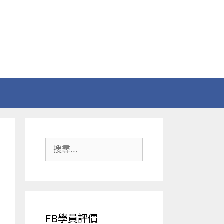
搜
尋:
FB學員評價