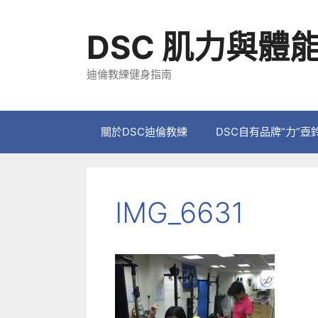
跳
至
DSC 肌力與體
主
要
迪倫教練健身指南
內
容
關於DSC迪倫教練
DSC自有品牌”力”壺
IMG_6631