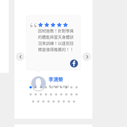
教
因材施教！針對學員
因材施教、
水
的體能與當天身體狀
幽默風趣且
況來訓練！以達到目
得推薦給銀
標是值得推薦的！！
‹
›
李清榮
李清
go
4 years ago
6 year