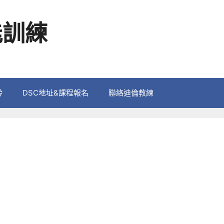
能訓練
鈴
DSC地址&課程報名
聯絡迪倫教練