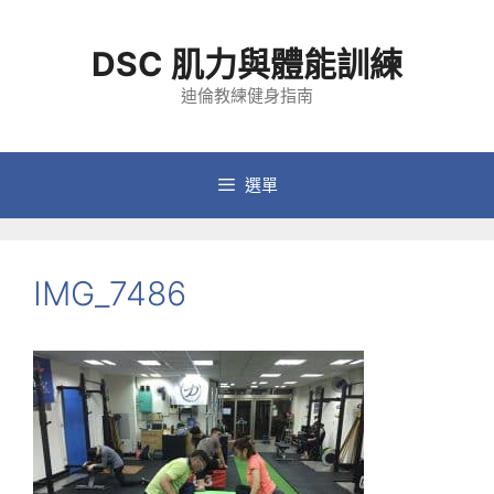
跳
至
DSC 肌力與體能訓練
主
要
迪倫教練健身指南
內
容
選單
IMG_7486