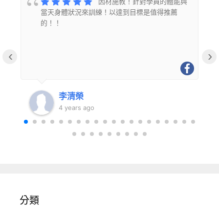
的
因材施教！針對學員的體能與
當天身體狀況來訓練！以達到目標是值得推薦
的！！
‹
›
李清榮
4 years ago
分類