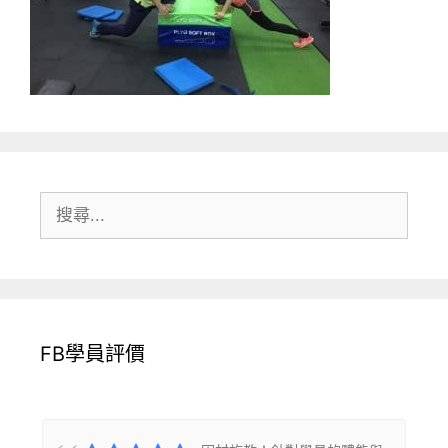
搜
尋:
FB學員評價