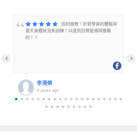
的
因材施教！針對學員的體能與
當天身體狀況來訓練！以達到目標是值得推薦
的！！
‹
›
李清榮
4 years ago