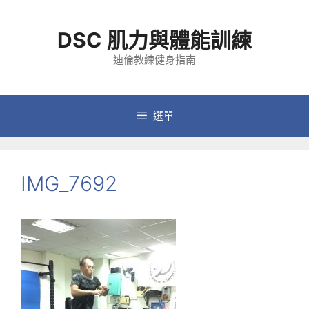
跳
至
DSC 肌力與體能訓練
主
要
迪倫教練健身指南
內
容
選單
IMG_7692