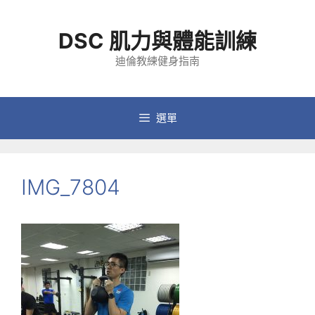
跳
至
DSC 肌力與體能訓練
主
要
迪倫教練健身指南
內
容
選單
IMG_7804