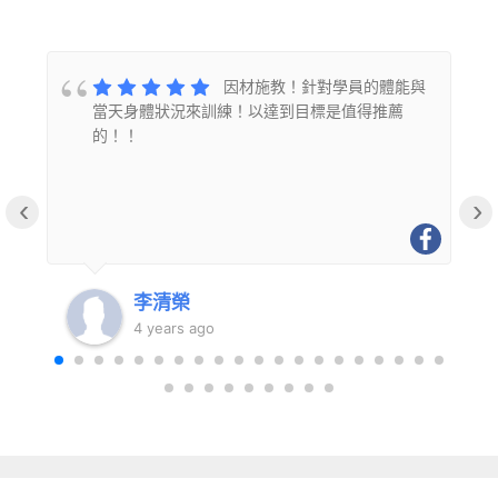
的
因材施教！針對學員的體能與
當天身體狀況來訓練！以達到目標是值得推薦
的！！
‹
›
李清榮
4 years ago