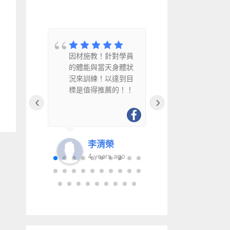
教
因材施教！針對學員
因材施教、
水
的體能與當天身體狀
幽默風趣且
況來訓練！以達到目
得推薦給銀
標是值得推薦的！！
‹
›
李清榮
李清
go
4 years ago
6 year