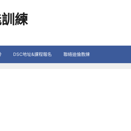
能訓練
鈴
DSC地址&課程報名
聯絡迪倫教練