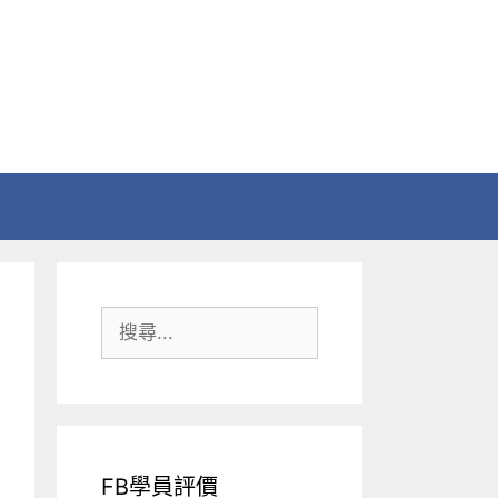
搜
尋:
FB學員評價