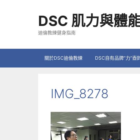
跳
至
DSC 肌力與體
主
要
迪倫教練健身指南
內
容
關於DSC迪倫教練
DSC自有品牌”力”壺
IMG_8278