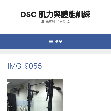
跳
至
DSC 肌力與體能訓練
主
要
迪倫教練健身指南
內
容
選單
IMG_9055