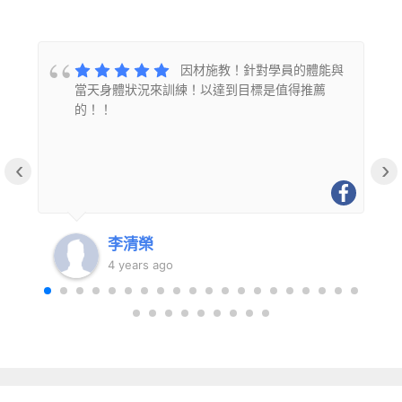
的
因材施教！針對學員的體能與
當天身體狀況來訓練！以達到目標是值得推薦
的！！
‹
›
李清榮
4 years ago