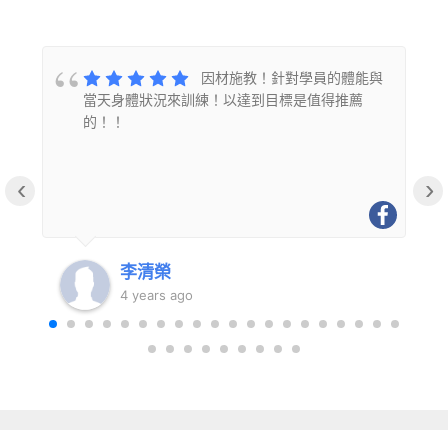
的
因材施教！針對學員的體能與
當天身體狀況來訓練！以達到目標是值得推薦
的！！
‹
›
李清榮
4 years ago