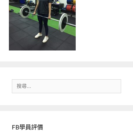
搜
尋:
FB學員評價