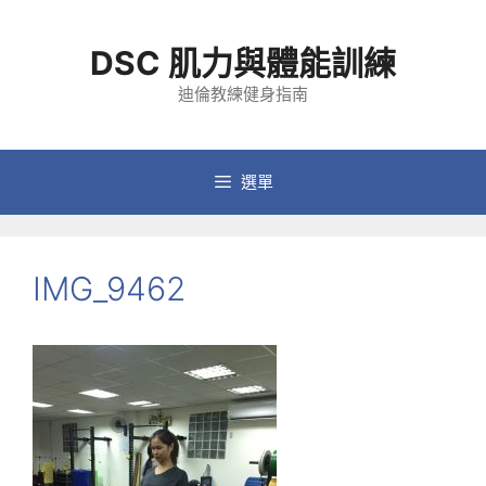
跳
至
DSC 肌力與體能訓練
主
要
迪倫教練健身指南
內
容
選單
IMG_9462