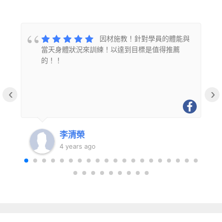
的
因材施教！針對學員的體能與
當天身體狀況來訓練！以達到目標是值得推薦
的！！
‹
›
李清榮
4 years ago