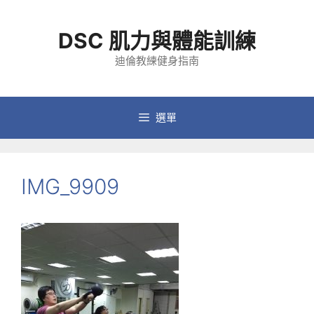
跳
至
DSC 肌力與體能訓練
主
要
迪倫教練健身指南
內
容
選單
IMG_9909