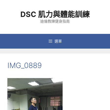
跳
至
DSC 肌力與體能訓練
主
要
迪倫教練健身指南
內
容
選單
IMG_0889