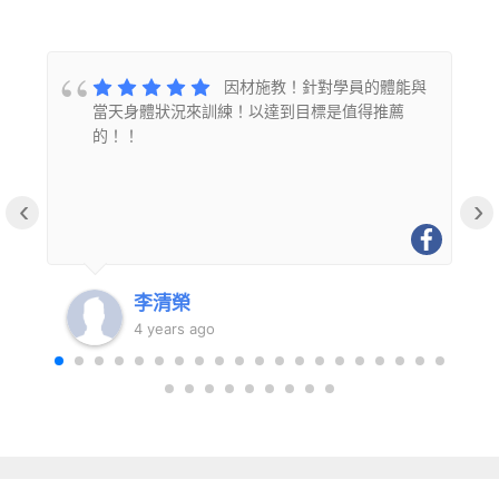
的
因材施教！針對學員的體能與
當天身體狀況來訓練！以達到目標是值得推薦
的！！
‹
›
李清榮
4 years ago