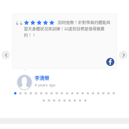
的
因材施教！針對學員的體能與
當天身體狀況來訓練！以達到目標是值得推薦
的！！
‹
›
李清榮
4 years ago