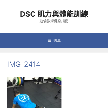
跳
至
DSC 肌力與體能訓練
主
要
迪倫教練健身指南
內
容
選單
IMG_2414