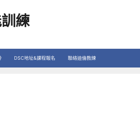
能訓練
鈴
DSC地址&課程報名
聯絡迪倫教練