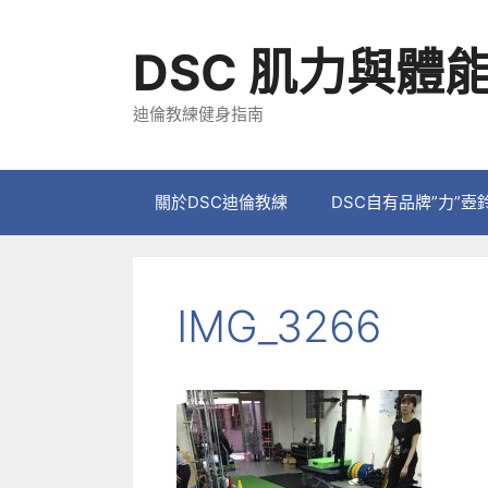
跳
至
DSC 肌力與體
主
要
迪倫教練健身指南
內
容
關於DSC迪倫教練
DSC自有品牌”力”壺
IMG_3266