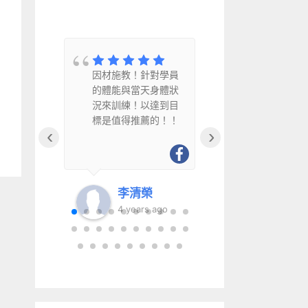
教
因材施教！針對學員
因材施教、
水
的體能與當天身體狀
幽默風趣且
況來訓練！以達到目
得推薦給銀
標是值得推薦的！！
‹
›
李清榮
李清
go
4 years ago
6 year