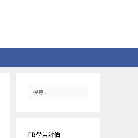
搜
尋:
FB學員評價