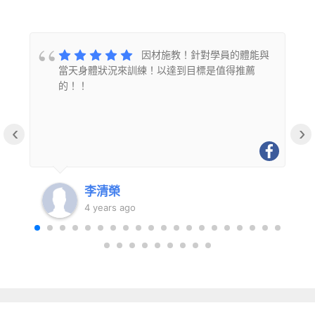
的
因材施教！針對學員的體能與
當天身體狀況來訓練！以達到目標是值得推薦
的！！
‹
›
李清榮
4 years ago