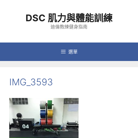
跳
至
DSC 肌力與體能訓練
主
要
迪倫教練健身指南
內
容
選單
IMG_3593