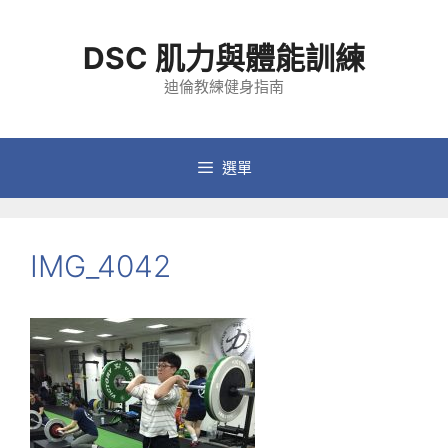
跳
至
DSC 肌力與體能訓練
主
要
迪倫教練健身指南
內
容
選單
IMG_4042