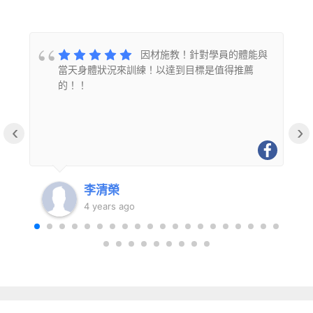
的
因材施教！針對學員的體能與
當天身體狀況來訓練！以達到目標是值得推薦
的！！
‹
›
李清榮
4 years ago