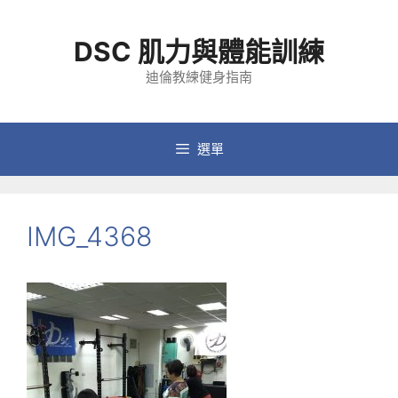
跳
至
DSC 肌力與體能訓練
主
要
迪倫教練健身指南
內
容
選單
IMG_4368