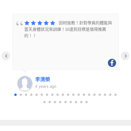
的
因材施教！針對學員的體能與
當天身體狀況來訓練！以達到目標是值得推薦
的！！
‹
›
李清榮
4 years ago