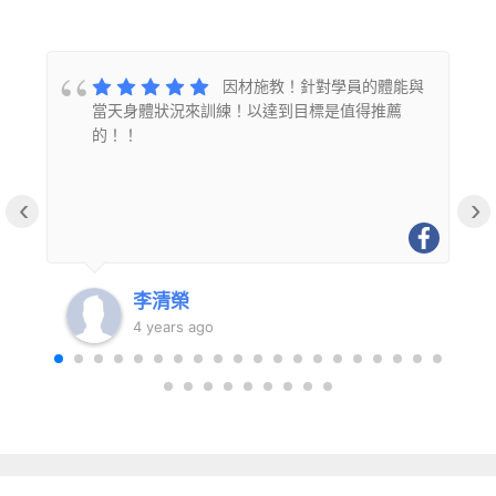
的
因材施教！針對學員的體能與
當天身體狀況來訓練！以達到目標是值得推薦
的！！
‹
›
李清榮
4 years ago