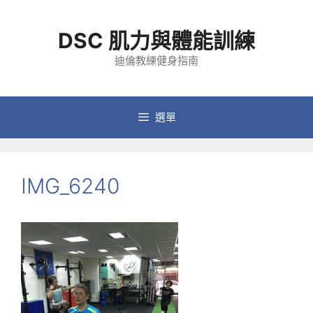
跳
至
DSC 肌力與體能訓練
主
要
迪倫教練健身指南
內
容
選單
IMG_6240