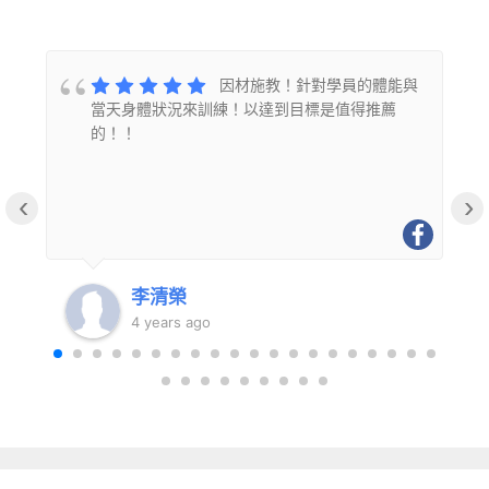
的
因材施教！針對學員的體能與
當天身體狀況來訓練！以達到目標是值得推薦
的！！
‹
›
李清榮
4 years ago