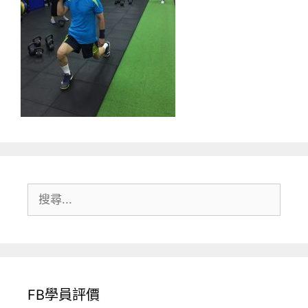
搜
尋:
FB學員評價