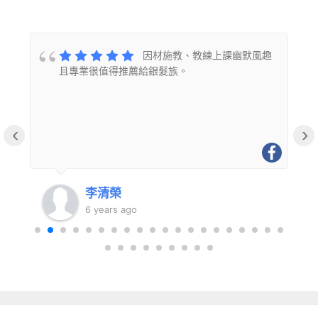
與
因材施教、教練上課幽默風趣
且專業很值得推薦給銀髮族。
‹
›
李清榮
6 years ago