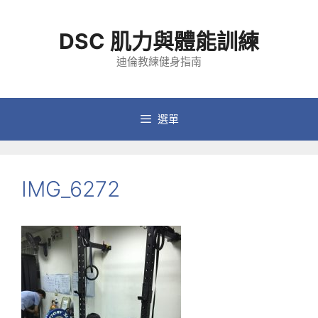
跳
至
DSC 肌力與體能訓練
主
要
迪倫教練健身指南
內
容
選單
IMG_6272