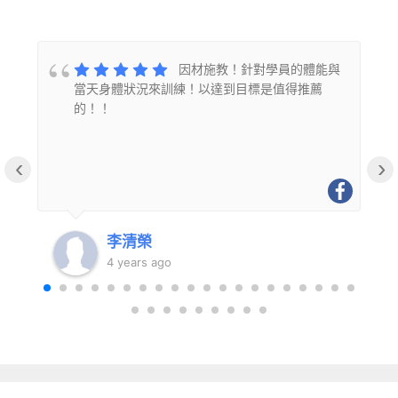
的
因材施教！針對學員的體能與
當天身體狀況來訓練！以達到目標是值得推薦
的！！
‹
›
李清榮
4 years ago