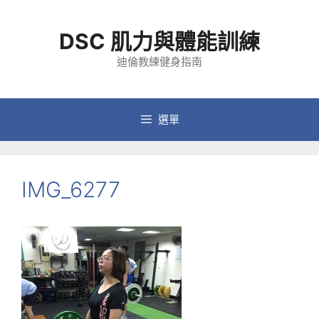
跳
至
DSC 肌力與體能訓練
主
要
迪倫教練健身指南
內
容
選單
IMG_6277