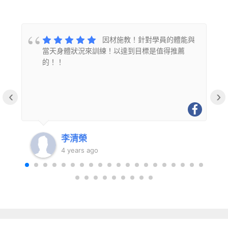
的
因材施教！針對學員的體能與
當天身體狀況來訓練！以達到目標是值得推薦
的！！
‹
›
李清榮
4 years ago