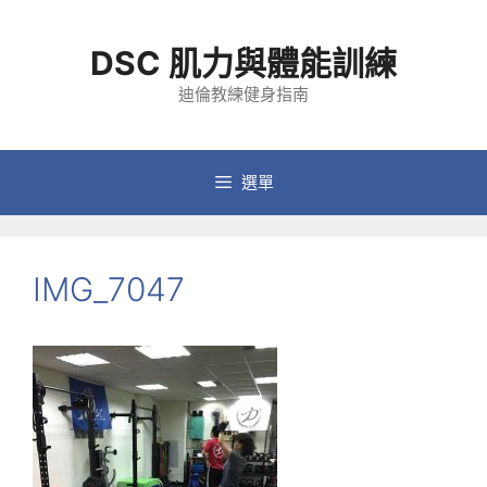
跳
至
DSC 肌力與體能訓練
主
要
迪倫教練健身指南
內
容
選單
IMG_7047