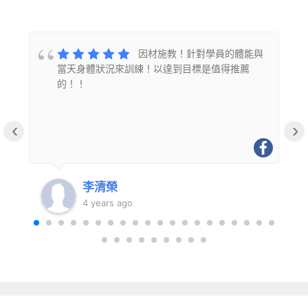
的
因材施教！針對學員的體能與
當天身體狀況來訓練！以達到目標是值得推薦
的！！
‹
›
李清榮
4 years ago