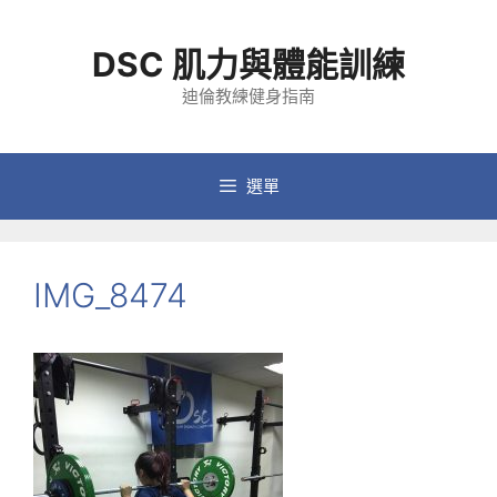
跳
至
DSC 肌力與體能訓練
主
要
迪倫教練健身指南
內
容
選單
IMG_8474