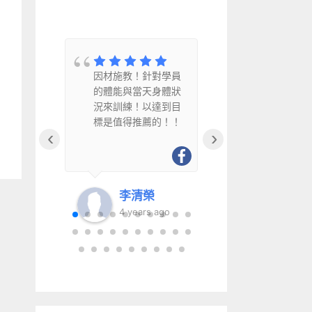
教
因材施教！針對學員
因材施教、
水
的體能與當天身體狀
幽默風趣且
況來訓練！以達到目
得推薦給銀
標是值得推薦的！！
‹
›
李清榮
李清
go
4 years ago
6 year