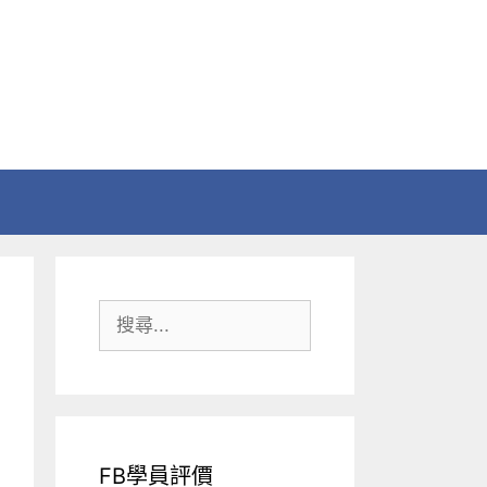
搜
尋:
FB學員評價