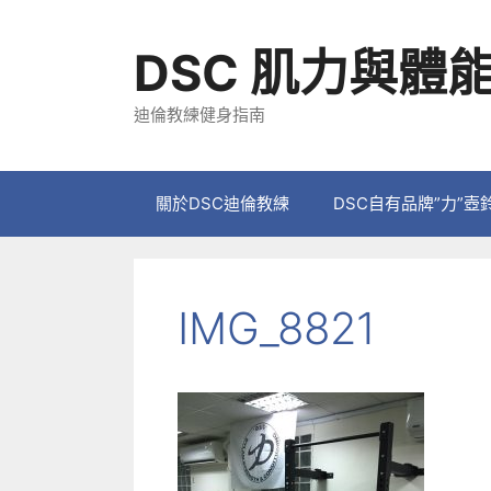
跳
至
DSC 肌力與體
主
要
迪倫教練健身指南
內
容
關於DSC迪倫教練
DSC自有品牌”力”壺
IMG_8821