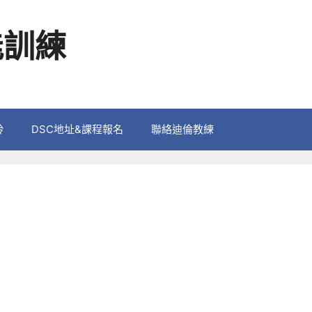
能訓練
鈴
DSC地址&課程報名
聯絡迪倫教練