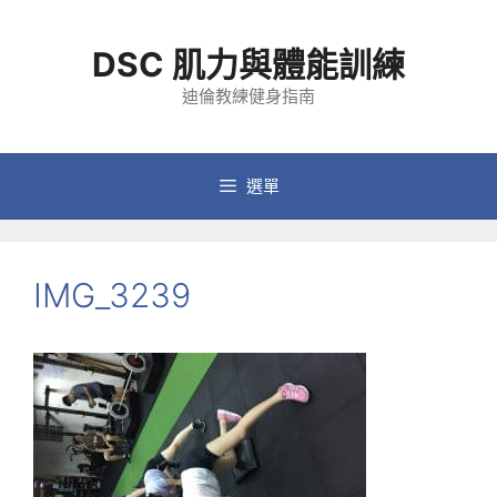
跳
至
DSC 肌力與體能訓練
主
要
迪倫教練健身指南
內
容
選單
IMG_3239