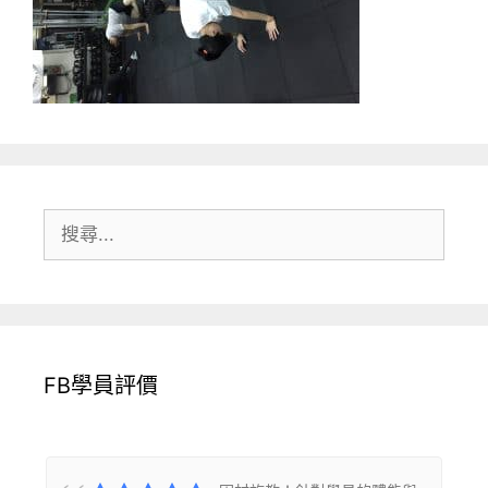
搜
尋:
FB學員評價