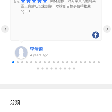
的
因材施教！針對學員的體能與
當天身體狀況來訓練！以達到目標是值得推薦
的！！
‹
›
李清榮
4 years ago
分類