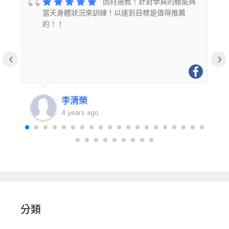
的
因材施教！針對學員的體能與
當天身體狀況來訓練！以達到目標是值得推薦
的！！
‹
›
李清榮
4 years ago
分類