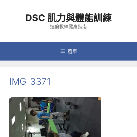
跳
至
DSC 肌力與體能訓練
主
要
迪倫教練健身指南
內
容
選單
IMG_3371