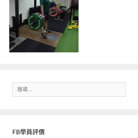
搜
尋:
FB學員評價