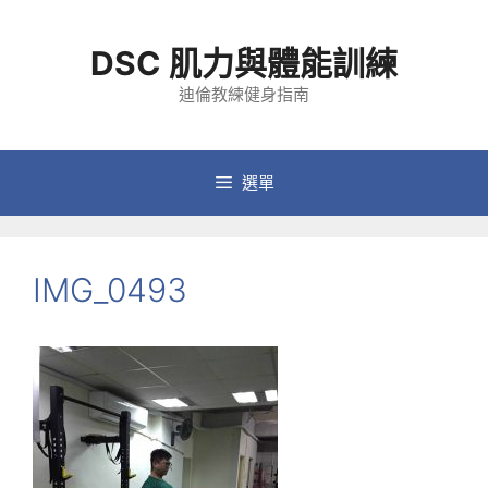
跳
至
DSC 肌力與體能訓練
主
要
迪倫教練健身指南
內
容
選單
IMG_0493