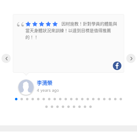
的
因材施教！針對學員的體能與
當天身體狀況來訓練！以達到目標是值得推薦
的！！
‹
›
李清榮
4 years ago