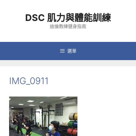
跳
至
DSC 肌力與體能訓練
主
要
迪倫教練健身指南
內
容
選單
IMG_0911