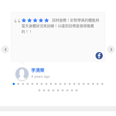
的
因材施教！針對學員的體能與
當天身體狀況來訓練！以達到目標是值得推薦
的！！
‹
›
李清榮
4 years ago