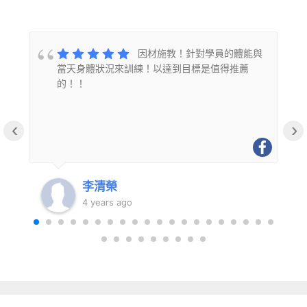
的
因材施教！針對學員的體能與
當天身體狀況來訓練！以達到目標是值得推薦
的！！
‹
›
李清榮
4 years ago