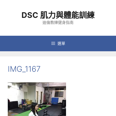
跳
至
DSC 肌力與體能訓練
主
要
迪倫教練健身指南
內
容
選單
IMG_1167