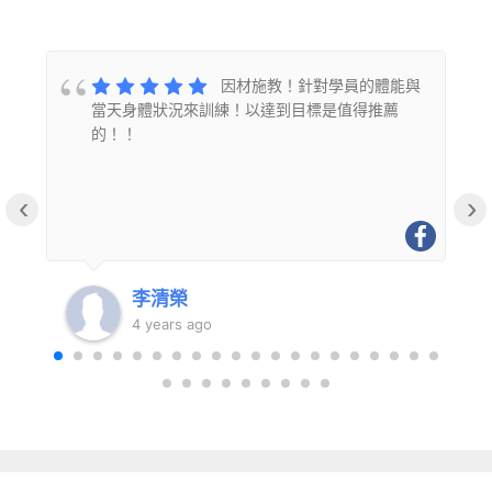
的
因材施教！針對學員的體能與
當天身體狀況來訓練！以達到目標是值得推薦
的！！
‹
›
李清榮
4 years ago