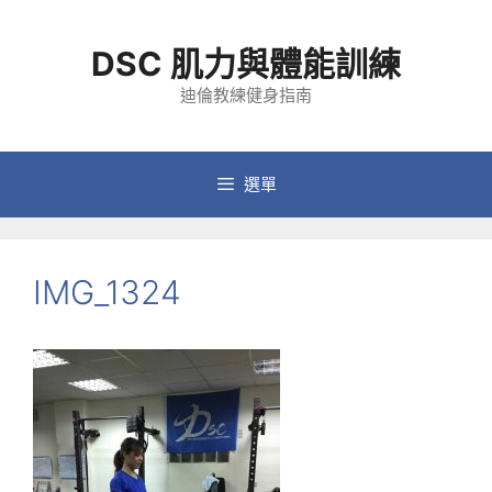
跳
至
DSC 肌力與體能訓練
主
要
迪倫教練健身指南
內
容
選單
IMG_1324