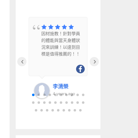
教
因材施教！針對學員
因材施教、
水
的體能與當天身體狀
幽默風趣且
況來訓練！以達到目
得推薦給銀
標是值得推薦的！！
‹
›
李清榮
李清
go
4 years ago
6 year