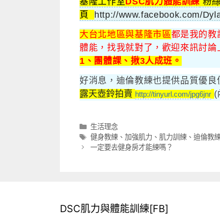
基隆工作室
DSC肌力體能訓練
粉
頁
http://www.facebook.com/Dyla
大台北地區與基隆市區
都是我的教
體能，找我就對了，歡迎來訊討論
1、團體課、揪3人成班。
好消息，迪倫教練也提供品質優良
露天壺鈴拍賣
http://tinyurl.com/jpg6jnr
分
生活理念
類
標
健身教練
、
加強肌力
、
肌力訓練
、
迪倫教
籤
一定要去健身房才能練嗎？
DSC肌力與體能訓練[FB]