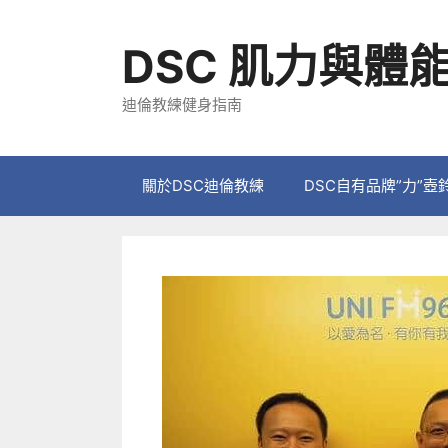
跳
至
DSC 肌力與體
主
要
迪倫教練健身指南
內
容
關於DSC迪倫教練
DSC自有品牌”力”壺