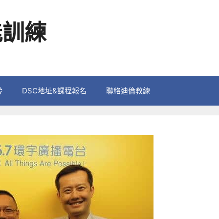
能訓練
鈴
DSC地址&課程報名
聯絡迪倫教練