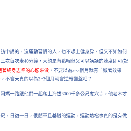
受訪中講的，沒運動習慣的人，也不想上健身房，但又不知如何
三次每次走40分鐘，大約是有點喘但又可以講話的速度即可(記
抱著終身志業的心態來做
，不要以為2~3個月就有＂顯著效果
子，
不會天真的以為2~3個月就會逆轉翻盤吧？
阿媽一路跟他們一起爬上海拔3000千多公尺虎穴寺，他老木才
0公尺，日復一日，很簡單且基礎的運動，運動這檔事真的是有做