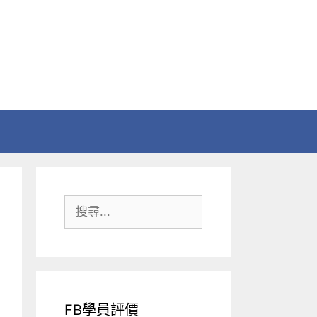
搜
尋:
FB學員評價