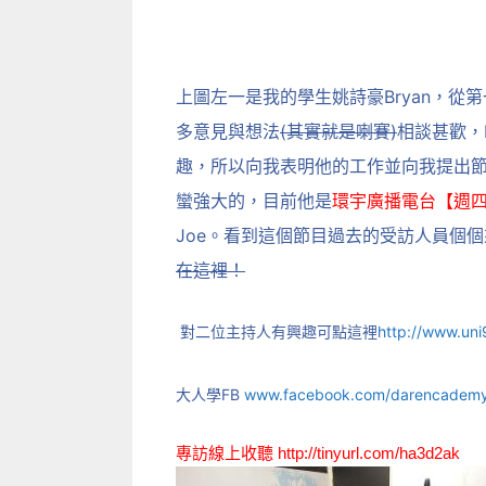
上圖左一是我的學生姚詩豪Bryan，從
多意見與想法
(其實就是喇賽)
相談甚歡，
趣，所以向我表明他的工作並
向我提出節
蠻強大的，目前他是
環宇廣播電台【週
Joe。看到這個節目過去的受訪人員個
在這裡！
對二位主持人有興趣可點這裡
http://www.u
大人學FB
www.facebook.com/darencademy/
專訪線上收聽
http://tinyurl.com/ha3d2ak