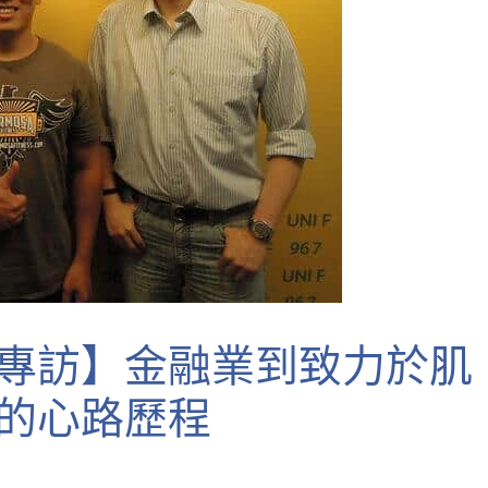
超專業又熱心的
練，一流的教學
準!
彭楚洺
9 years a
專訪】金融業到致力於肌
的心路歷程