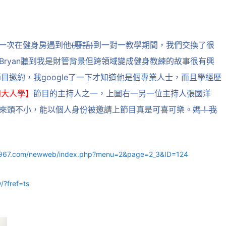
第一次在健身房遇到他
(廢話)
到一對一教學期間，我們交換了很
Bryan聽到我是財管背景但跨領域變成健身教練的故事很有興
目邀約，我google了一下才知道他是個專業人士，而且學經歷
四大人學】
節目的主持人之一，上圖右一另一位主持人張國洋
個來頭不小，能以個人身份被邀請上節目真是可喜可樂。
媽！我
ni967.com/newweb/index.php?menu=2&page=2_3&ID=124
?fref=ts