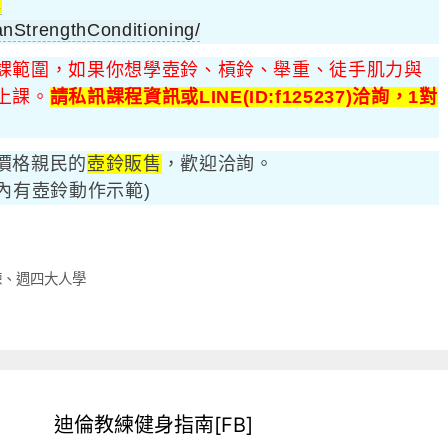
絲
nStrengthConditioning/
課範圍，如果你想學壺鈴、槓鈴、舉重、徒手肌力與
上課。
請私訊課程資訊或LINE(ID:f125237)洽詢，1對
價格親民的
壺鈴販售
，歡迎洽詢。
(內有壺鈴動作示範)
練
、
週四大人學
迪倫教練健身指南[FB]