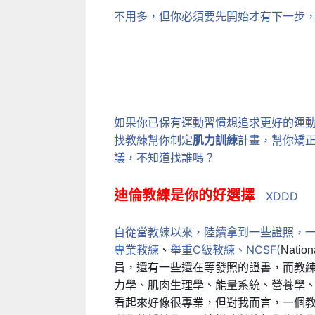
不用多，但你必須要先開始才有下一步
如果你已保有運動習慣想追求更好的運
找教練幫你制定
肌力訓練
計畫，幫你矯
議，不知道找誰嗎？
迪倫教練是你的好選擇
XDDD
自從當教練以來，陸續拿到一些證照，一級國際壺鈴教
專業教練
、
舉重C級教練、NCSF(
Natio
員，還有一些還在等發照的證書
，而教
力學、肌肉生理學、能量系統、營養學
看起來好像很專業，但對我而言，一個