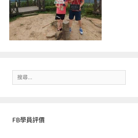
搜
尋:
FB學員評價