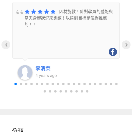
的
因材施教！針對學員的體能與
當天身體狀況來訓練！以達到目標是值得推薦
的！！
‹
›
李清榮
4 years ago
分類