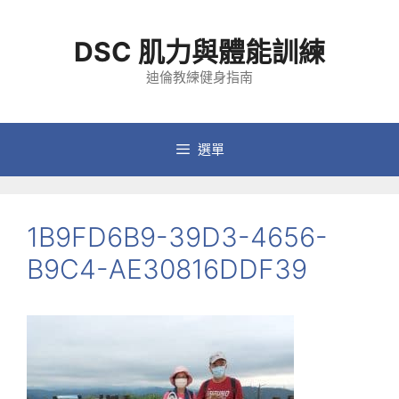
跳
至
DSC 肌力與體能訓練
主
要
迪倫教練健身指南
內
容
選單
1B9FD6B9-39D3-4656-
B9C4-AE30816DDF39