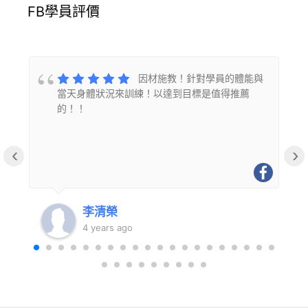
FB學員評價
的
因材施教！針對學員的體能與
當天身體狀況來訓練！以達到目標是值得推薦
的！！
‹
›
李清榮
4 years ago