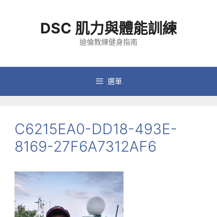
跳
至
DSC 肌力與體能訓練
主
要
迪倫教練健身指南
內
容
選單
C6215EA0-DD18-493E-
8169-27F6A7312AF6