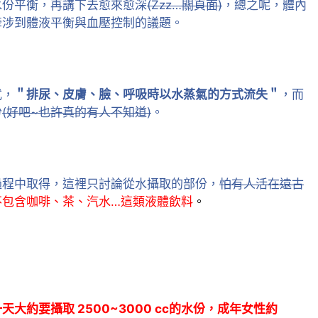
水份平衡，再講下去愈來愈深
(Zzz…關頁面)
，總之呢，體內
牽涉到體液平衡與血壓控制的議題。
式，
＂排尿、皮膚、臉、呼吸時以水蒸氣的方式流失＂
，而
份
(好吧~也許真的有人不知道)
。
過程中取得，這裡只討論從水攝取的部份，
怕有人活在遠古
不包含咖啡、茶、汽水…這類液體飲料
。
大約要攝取 2500~3000 cc的水份，成年女性約