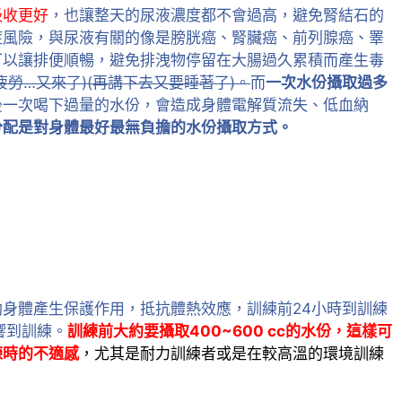
吸收更好
，也讓整天的尿液濃度都不會過高，避免腎結石的
症風險，與尿液有關的像是膀胱癌、腎臟癌、前列腺癌、睪
可以讓排便順暢，避免排洩物停留在大腸過久累積而產生毒
疲勞…又來了)
(再講下去又要睡著了)。
而
一次水份攝取過多
後一次喝下過量的水份，會造成身體電解質流失、低血納
分配是對身體最好最無負擔的水份攝取方式。
身體產生保護作用，抵抗體熱效應，訓練前24小時到訓練
響到訓練。
訓練前大約要攝取400~600 cc的水份，這樣可
練時的不適感
，尤其是耐力訓練者或是在較高溫的環境訓練