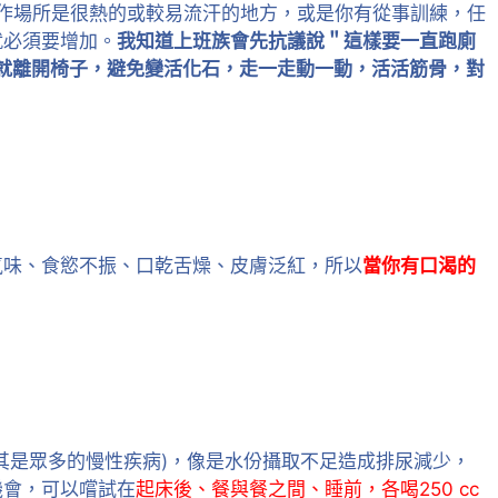
作場所是很熱的或較易流汗的地方，或是你有從事訓練，任
就必須要增加。
我知道上班族會先抗議說＂這樣要一直跑廁
鐘就離開椅子，避免變活化石，走一走動一動，活活筋骨，對
氣味、食慾不振、口乾舌燥、皮膚泛紅，所以
當你有口渴的
其是眾多的慢性疾病)，像是水份攝取不足造成排尿減少，
機會，可以嚐試在
起床後、餐與餐之間、睡前，各喝250 cc