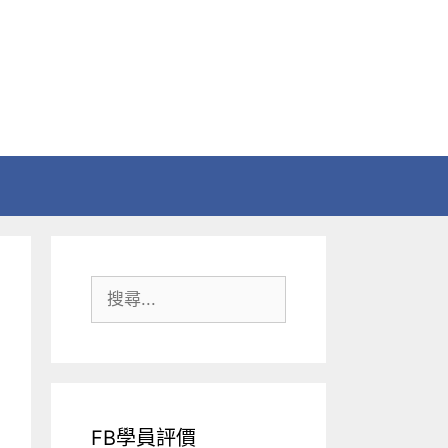
搜
尋:
FB學員評價