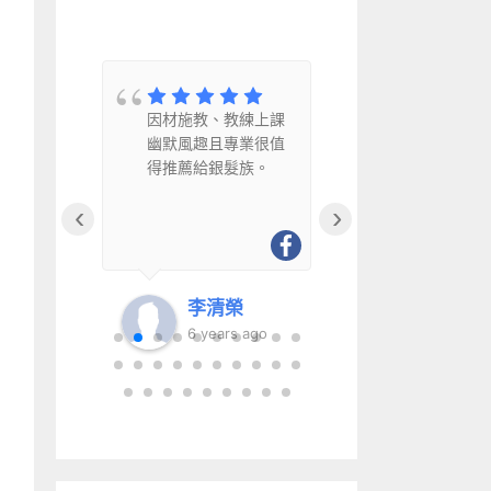
學員
因材施教、教練上課
教學認真的
體狀
幽默風趣且專業很值
喔！
到目
得推薦給銀髮族。
！！
‹
›
李清榮
go
6 years ago
6 year