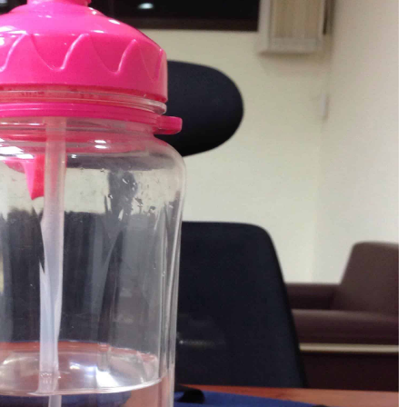
超專業又熱心的教
因材施教！針對
練，一流的教學水
的體能與當天身
準!
況來訓練！以達
標是值得推薦的
彭楚洺
李清榮
9 years ago
4 years a