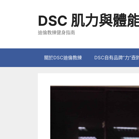
跳
至
DSC 肌力與體
主
要
迪倫教練健身指南
內
容
關於DSC迪倫教練
DSC自有品牌”力”壺