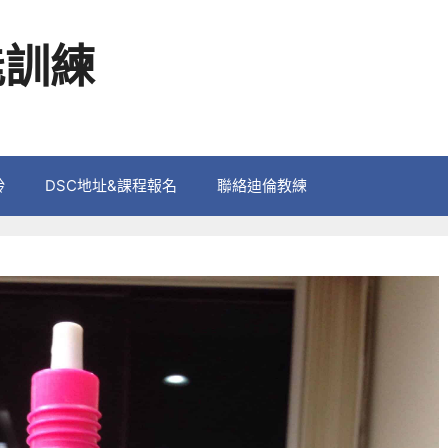
能訓練
鈴
DSC地址&課程報名
聯絡迪倫教練