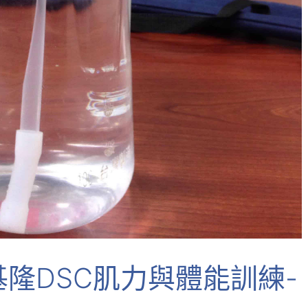
基隆DSC肌力與體能訓練-